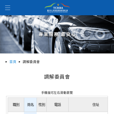
首頁
調解委員會
調解委員會
手機版可左右滑動瀏覽
職別
姓名
性別
電話
住址