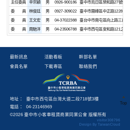
主任委員
辛宗穎
男
0926-900186
臺中市烏日區榮和路27號5樓
委 員
林俊廷
男
0927-309022
臺中市霧峰區中正路1228號1
委 員
王文宏
男
04-37022388
臺台中市南屯區向上路三段41
委 員
周馳洋
男
04-23506788
臺中市西屯區安和路121之21
最新訊息
活動看板
幹部名單
會員名單
下載專區
聯絡我們
地址：
臺中市西屯區台灣大道二段718號3樓
Top
電話：
04-23146969
©2026
臺中市小客車租賃商業同業公會
版權所有
visitor
308796
Design By TaiwanCloud